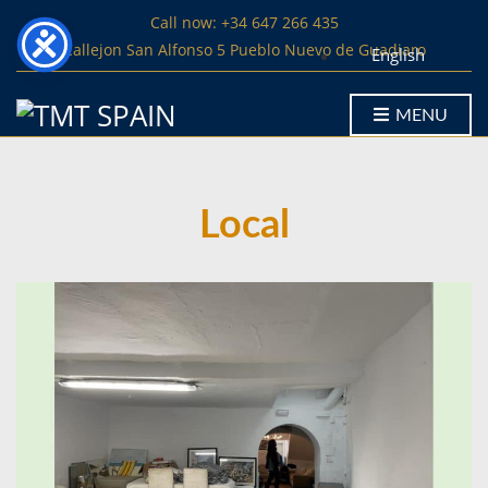
Call now: +34 647 266 435
Callejon San Alfonso 5 Pueblo Nuevo de Guadiaro
English
MENU
Local