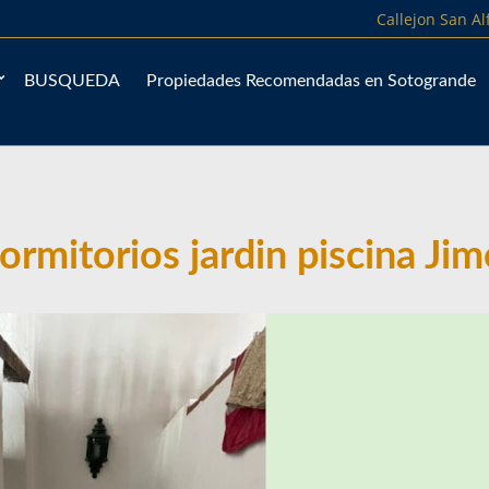
Callejon San A
BUSQUEDA
Propiedades Recomendadas en Sotogrande
ormitorios jardin piscina Ji