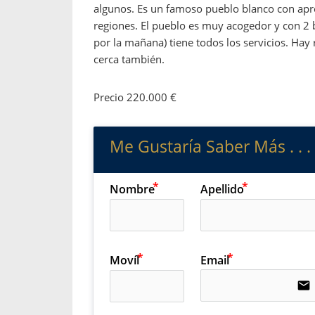
algunos. Es un famoso pueblo blanco con apr
regiones. El pueblo es muy acogedor y con 2
por la mañana) tiene todos los servicios. Hay 
cerca también.
Precio 220.000 €
Me Gustaría Saber Más . . .
Nombre
Apellido
Movíl
Email
email