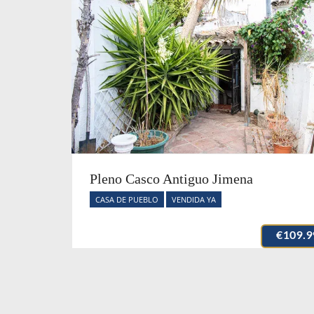
Pleno Casco Antiguo Jimena
CASA DE PUEBLO
VENDIDA YA
€109.9