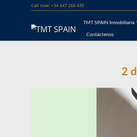
Call now: +34 647 266 435
TMT SPAIN Inmobiliaria
Contáctenos
2 d