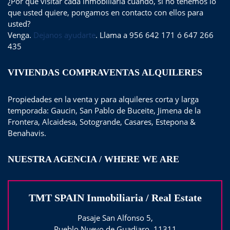
¿Por qué visitar cada inmobiliaria cuando, si no tenemos lo
que usted quiere, pongamos en contacto con ellos para
usted?
Venga.
Dejanos ayudarte
. Llama a 956 642 171 ó 647 266
435
VIVIENDAS COMPRAVENTAS ALQUILERES
Propiedades en la venta y para alquileres corta y larga
temporada: Gaucin, San Pablo de Buceite, Jimena de la
Frontera, Alcaidesa, Sotogrande, Casares, Estepona &
Benahavis.
NUESTRA AGENCIA / WHERE WE ARE
TMT SPAIN Inmobiliaria / Real Estate
Pasaje San Alfonso 5,
Pueblo Nuevo de Guadiaro, 11311