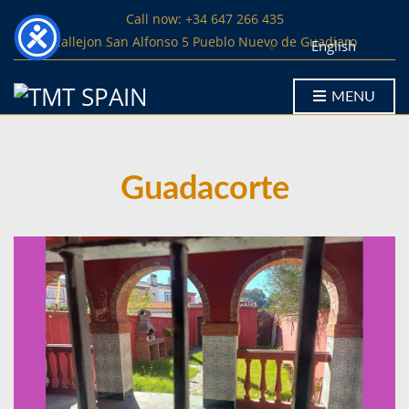
Call now: +34 647 266 435
Callejon San Alfonso 5 Pueblo Nuevo de Guadiaro
English
MENU
Guadacorte