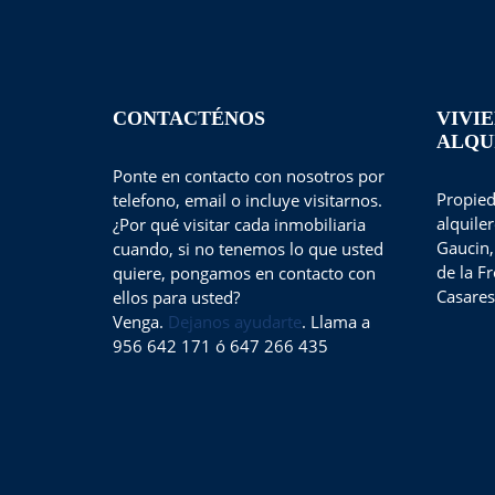
CONTACTÉNOS
VIVI
ALQU
Ponte en contacto con nosotros por
Propied
telefono, email o incluye visitarnos.
alquile
¿Por qué visitar cada inmobiliaria
Gaucin,
cuando, si no tenemos lo que usted
de la F
quiere, pongamos en contacto con
Casares
ellos para usted?
Venga.
Dejanos ayudarte
. Llama a
956 642 171 ó 647 266 435