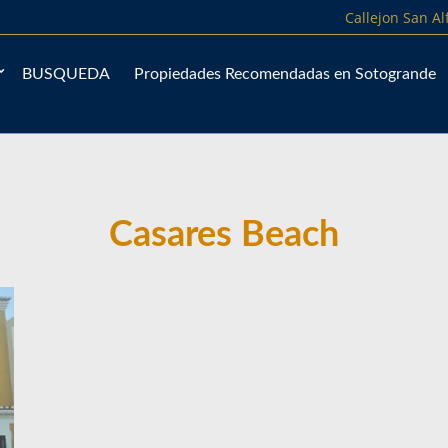
Callejon San A
BUSQUEDA
Propiedades Recomendadas en Sotogrande
Casares Beach