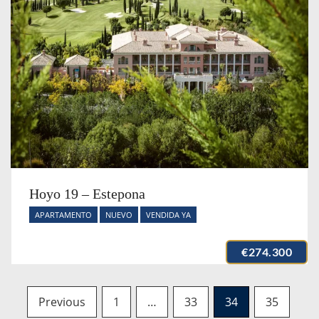
Hoyo 19 – Estepona
APARTAMENTO
NUEVO
VENDIDA YA
€274.300
Posts
Previous
1
…
33
34
35
navigation