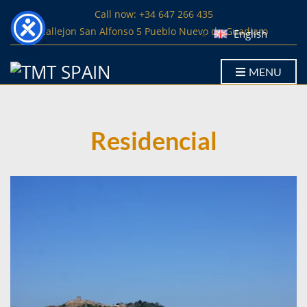
Call now: +34 647 266 435
Callejon San Alfonso 5 Pueblo Nuevo de Guadiaro
English
MENU
Residencial