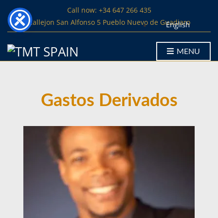
Call now: +34 647 266 435
Callejon San Alfonso 5 Pueblo Nuevo de Guadiaro
English
MENU
Gastos Derivados