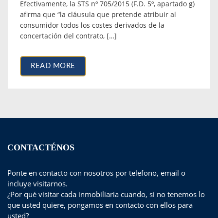
Efectivamente, la STS nº 705/2015 (F.D. 5º, apartado g)
afirma que “la cláusula que pretende atribuir al
consumidor todos los costes derivados de la
concertación del contrato, […]
READ MORE
CONTACTÉNOS
Ponte en contacto con nosotros por telefono, email o
incluye visitarnos.
¿Por qué visitar cada inmobiliaria cuando, si no tenemos lo
que usted quiere, pongamos en contacto con ellos para
usted?