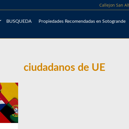
Callejon San A
BUSQUEDA
Propiedades Recomendadas en Sotogrande
ciudadanos de UE