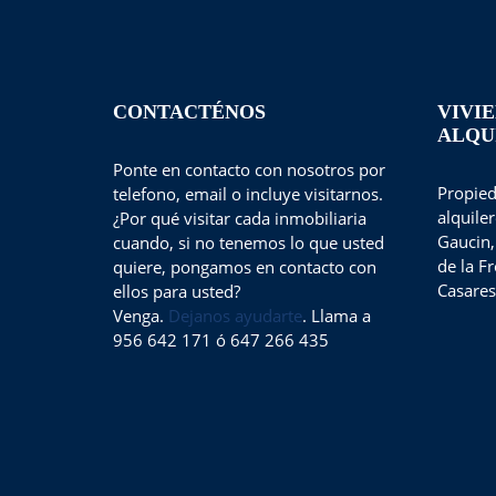
CONTACTÉNOS
VIVI
ALQU
Ponte en contacto con nosotros por
Propied
telefono, email o incluye visitarnos.
alquile
¿Por qué visitar cada inmobiliaria
Gaucin,
cuando, si no tenemos lo que usted
de la F
quiere, pongamos en contacto con
Casares
ellos para usted?
Venga.
Dejanos ayudarte
. Llama a
956 642 171 ó 647 266 435