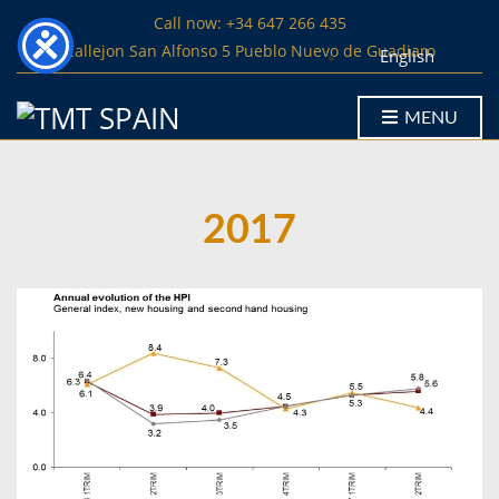
Call now: +34 647 266 435
Callejon San Alfonso 5 Pueblo Nuevo de Guadiaro
English
MENU
2017