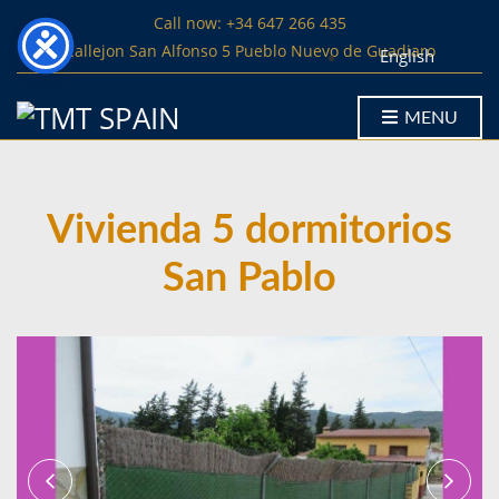
Call now: +34 647 266 435
Callejon San Alfonso 5 Pueblo Nuevo de Guadiaro
English
MENU
Vivienda 5 dormitorios
San Pablo