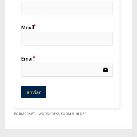
Movíl
Email
email
enviar
FORMCRAFT - WORDPRESS FORM BUILDER