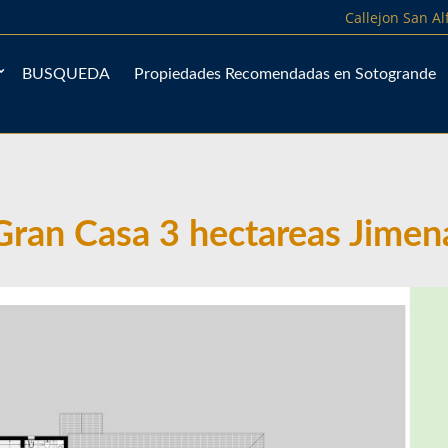
Callejon San A
BUSQUEDA
Propiedades Recomendadas en Sotogrande
Gran Casa 3 hectareas Jimen