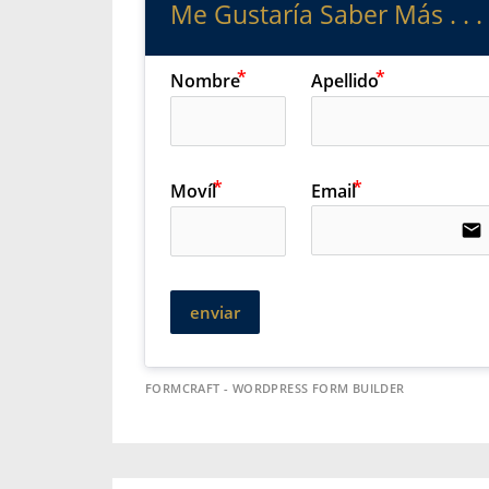
Me Gustaría Saber Más . . .
Nombre
Apellido
Movíl
Email
email
enviar
FORMCRAFT - WORDPRESS FORM BUILDER