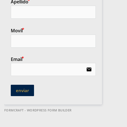
Apellido
Movíl
Email
email
enviar
FORMCRAFT - WORDPRESS FORM BUILDER