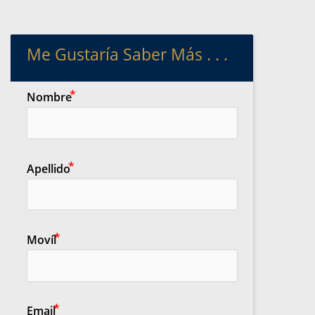
Me Gustaría Saber Más . . .
Nombre
Apellido
Movíl
Email