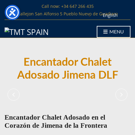
Call now: +34 647 266 435
Callejon San Alfonso 5 Pueblo Nuevo de Guadiaro
English
MENU
Encantador Chalet
Adosado Jimena DLF
Encantador Chalet Adosado en el
Corazón de Jimena de la Frontera