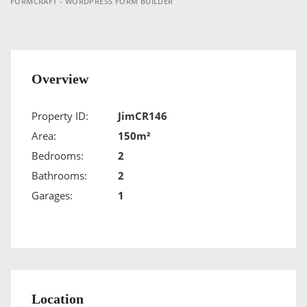
FORMCRAFT - WORDPRESS FORM BUILDER
Overview
Property ID:
JimCR146
Area:
150m²
Bedrooms:
2
Bathrooms:
2
Garages:
1
Location