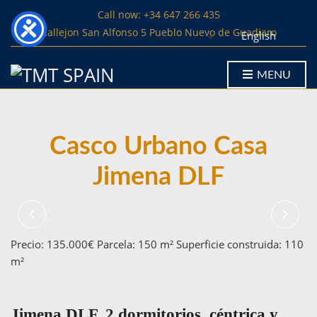
Call now: +34 647 266 435
Callejon San Alfonso 5 Pueblo Nuevo de Guadiaro
English
MENU
Casco Urbano Casa
Jimena DLF
Precio: 135.000€ Parcela: 150 m² Superficie construida: 110
m²
Jimena DLF, 2 dormitorios, céntrica y