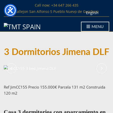
Call now: +34 647 266 435
Callejon San Alfonso 5 Pueblo Nuevo de Guadiaro
English
MENU
3 Dormitorios Jimena DLF
Ref JimCC155 Precio 155.000€ Parcela 131 m2 Construida
120 m2
Casa 3 dormitorios con aparcamiento en