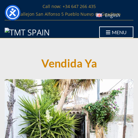
Call now: +34 647 266 435
Callejon San Alfonso 5 Pueblo Nuevo de Guadiaro
English
MENU
Vendida Ya