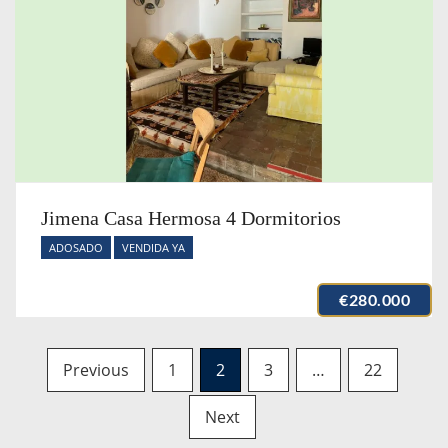
Jimena Casa Hermosa 4 Dormitorios
ADOSADO
VENDIDA YA
€280.000
Posts
Previous
1
2
3
…
22
navigation
Next